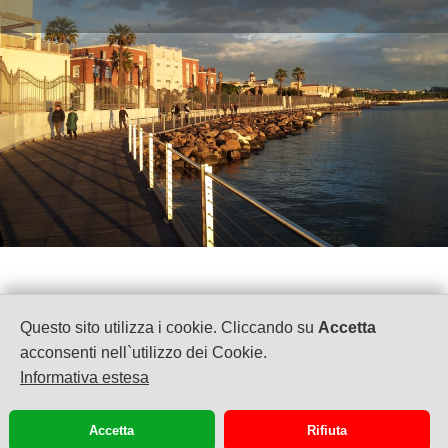
Questo sito utilizza i cookie. Cliccando su
Accetta
Visos Viaggi by Omnia Travel & Business s.r.l.
acconsenti nell`utilizzo dei Cookie.
P.IVA: 02958050920
Informativa estesa
Via G. Puccini 41
Cagliari
070658772
Accetta
Rifiuta
info@visosviaggi.com